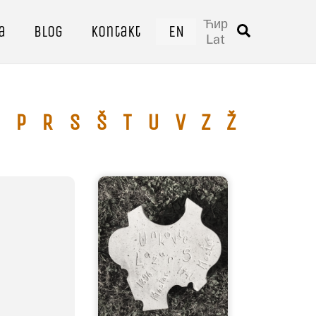
Ћир
a
Blog
Kontakt
EN
Traži
Lat
P
R
S
Š
T
U
V
Z
Ž