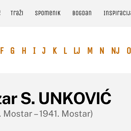
e
Traži
Spomenik
Bogdan
Inspiracij
F
G
H
I
J
K
L
Lj
M
N
Nj
O
zar S. UNKOVIĆ
. Mostar – 1941. Mostar)