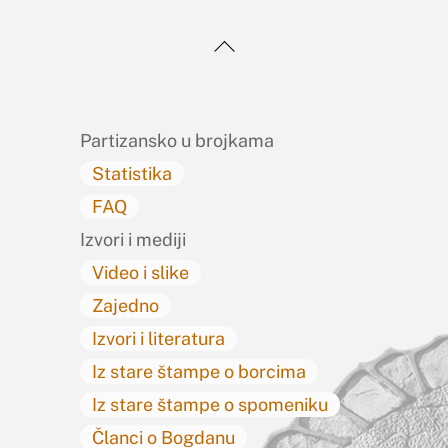
Back
To
Top
Partizansko u brojkama
Statistika
FAQ
Izvori i mediji
Video i slike
Zajedno
Izvori i literatura
Iz stare štampe o borcima
Iz stare štampe o spomeniku
Članci o Bogdanu