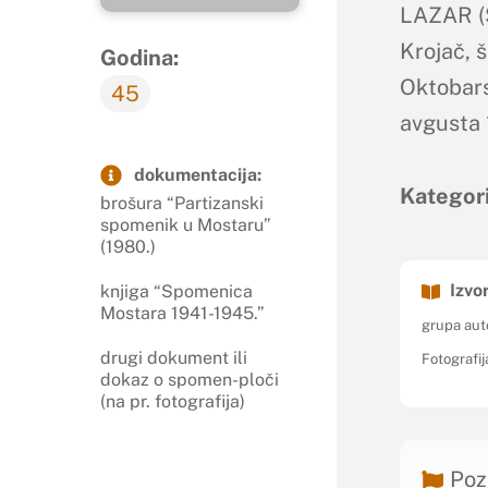
LAZAR (S
Krojač, š
Godina:
Oktobars
45
avgusta 
dokumentacija:
Kategori
brošura “Partizanski
spomenik u Mostaru”
(1980.)
Izvor
knjiga “Spomenica
Mostara 1941-1945.”
grupa aut
drugi dokument ili
Fotografij
dokaz o spomen-ploči
(na pr. fotografija)
Poz