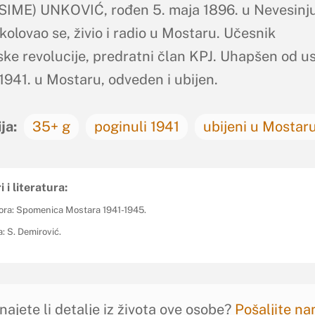
IME) UNKOVIĆ, rođen 5. maja 1896. u Nevesinju
kolovao se, živio i radio u Mostaru. Učesnik
ke revolucije, predratni član KPJ. Uhapšen od u
1941. u Mostaru, odveden i ubijen.
ja:
35+ g
poginuli 1941
ubijeni u Mostar
i i literatura:
ora: Spomenica Mostara 1941-1945.
a: S. Demirović.
najete li detalje iz života ove osobe?
Pošaljite n