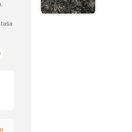
.
staša
u
am