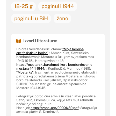
18-25 g
poginuli 1944
poginuli u BiH
žene
Izvori i literatura:
Dolores Veledar-Perić, članak
“Moja heroina
antifašističke borbe”
; Ahmed Kurt, Savezničko
bombardovanje Mostara u Drugom svjetskom ratu
1943-1945., Hercegovina br. 18;
https://mostarski.ba/ahmet-kurt-bombardovanje-
mostara-14-1-1944/
; Konjhodžić, Mahmud (1981):
“Mostarke”
: fragmenti o revolucionarnoj djelatnosti i
patriotskoj opredjeljenosti žena Mostara, o njihovoj
borbi za slobodu i socijalizam, Opštinski odbor
SUBNOR-a Mostar; grupa autora: Spomenica
Mostara 1941-1945.
Fotografija
: porodična arhiva (u vlasnistvu porodice
Sefić/Silić, Ekrema Silića, koji je zet i muž rahmetli
nećakinje od pogunule
Hasnije);
https://znaci.org/00001/39.pdf
;
Fotografija
spomen-ploče
: S. Demirović.