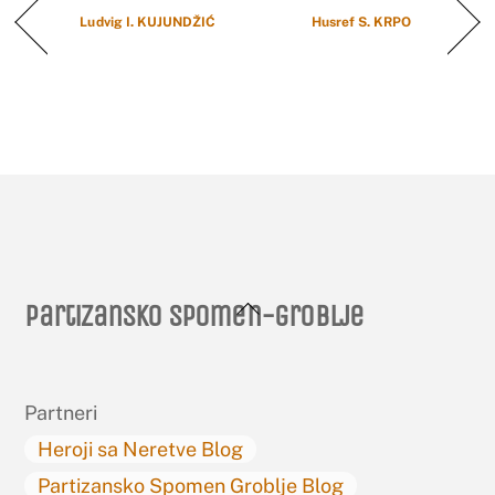
Ludvig I. KUJUNDŽIĆ
Husref S. KRPO
Back
Partizansko spomen-groblje
To
Top
Partneri
Heroji sa Neretve Blog
Partizansko Spomen Groblje Blog