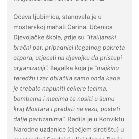
Očeva ljubimica, stanovala je u
mostarskoj mahali Carina. Učenica
Djevojačke škole, gdje su
“italijanski
bračni par, pripadnici ilegalnog pokreta
otpora, utjecali na djevojku da pristupi
organizaciji
”. Ilegalka koja je “
majkinu
feredžu i zar oblačila samo onda kada
je trebalo napuniti cekere lecima,
bombama i mecima te nositi u šumu
kraj Mostara i predati na vezu, poslati
dalje partizanima
”. Radila je u Konviktu
Narodne uzdanice (dječjem sirotištu) u