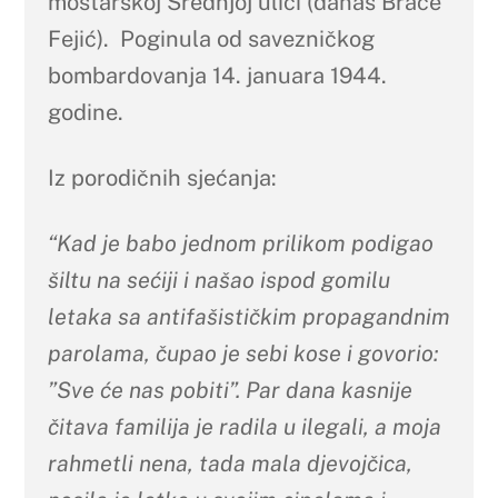
mostarskoj Srednjoj ulici (danas Braće
Fejić). Poginula od savezničkog
bombardovanja 14. januara 1944.
godine.
Iz porodičnih sjećanja:
“Kad je babo jednom prilikom podigao
šiltu na sećiji i našao ispod gomilu
letaka sa antifašističkim propagandnim
parolama, čupao je sebi kose i govorio:
”Sve će nas pobiti”. Par dana kasnije
čitava familija je radila u ilegali, a moja
rahmetli nena, tada mala djevojčica,