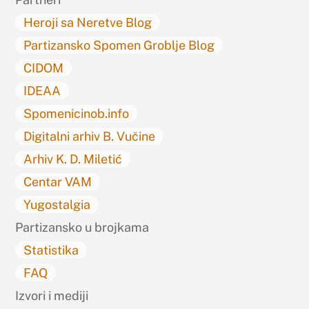
Heroji sa Neretve Blog
Partizansko Spomen Groblje Blog
CIDOM
IDEAA
Spomenicinob.info
Digitalni arhiv B. Vučine
Arhiv K. D. Miletić
Centar VAM
Yugostalgia
Partizansko u brojkama
Statistika
FAQ
Izvori i mediji