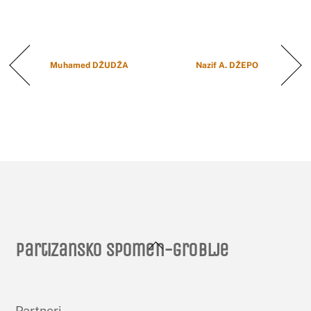
Muhamed DŽUDŽA
Nazif A. DŽEPO
Back
Partizansko spomen-groblje
To
Top
Partneri