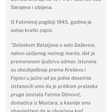
Sarajeva i ubijena.
O Fatiminoj pogibiji 1945. godine je
ostao kratki zapis:
“Dolaskom Bataljona u selo Daževice,
nakon usiljenog noćnog marša, dat je
premorenom ljudstvu odmor. Isturena
su obezbjeđenja prema Kreševu i
Fojnici u jačini od po jedne desetine.
Ustanovili smo da je prilikom prelaska
pruge izostala Fatima Džinović,
domaćica iz Mostara, a kasnije smo
obaviješteni da je uhvaćena kod