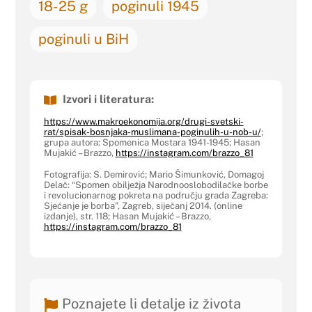
18-25 g
poginuli 1945
poginuli u BiH
Izvori i literatura:
https://www.makroekonomija.org/drugi-svetski-
rat/spisak-bosnjaka-muslimana-poginulih-u-nob-u/
;
grupa autora: Spomenica Mostara 1941-1945; Hasan
Mujakić – Brazzo,
https://instagram.com/brazzo_
81
Fotografija: S. Demirović; Mario Šimunković, Domagoj
Delač: “Spomen obilježja Narodnooslobodilačke borbe
i revolucionarnog pokreta na području grada Zagreba:
Sjećanje je borba”, Zagreb, siječanj 2014. (online
izdanje), str. 118; Hasan Mujakić – Brazzo,
https://instagram.com/brazzo_
81
Poznajete li detalje iz života