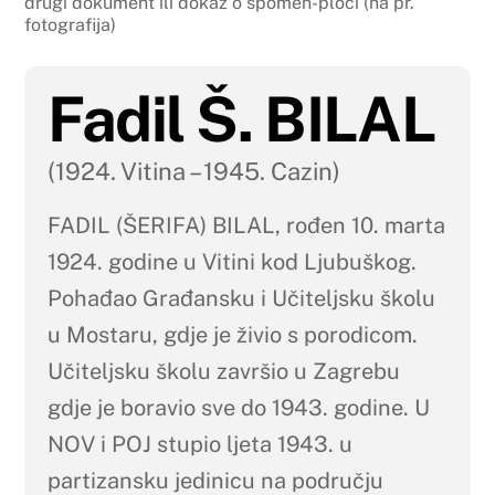
drugi dokument ili dokaz o spomen-ploči (na pr.
fotografija)
Fadil Š. BILAL
(1924. Vitina – 1945. Cazin)
FADIL (ŠERIFA) BILAL, rođen 10. marta
1924. godine u Vitini kod Ljubuškog.
Pohađao Građansku i Učiteljsku školu
u Mostaru, gdje je živio s porodicom.
Učiteljsku školu završio u Zagrebu
gdje je boravio sve do 1943. godine. U
NOV i POJ stupio ljeta 1943. u
partizansku jedinicu na području