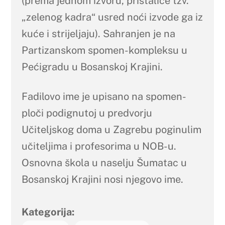
(prema jednom izvoru, pristalice tzv.
„zelenog kadra“ usred noći izvode ga iz
kuće i strijeljaju). Sahranjen je na
Partizanskom spomen-kompleksu u
Pećigradu u Bosanskoj Krajini.
Fadilovo ime je upisano na spomen-
ploči podignutoj u predvorju
Učiteljskog doma u Zagrebu poginulim
učiteljima i profesorima u NOB-u.
Osnovna škola u naselju Šumatac u
Bosanskoj Krajini nosi njegovo ime.
Kategorija: