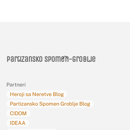
Back
Partizansko spomen-groblje
To
Top
Partneri
Heroji sa Neretve Blog
Partizansko Spomen Groblje Blog
CIDOM
IDEAA