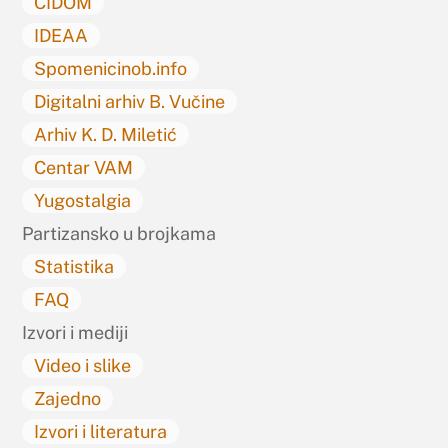
CIDOM
IDEAA
Spomenicinob.info
Digitalni arhiv B. Vučine
Arhiv K. D. Miletić
Centar VAM
Yugostalgia
Partizansko u brojkama
Statistika
FAQ
Izvori i mediji
Video i slike
Zajedno
Izvori i literatura