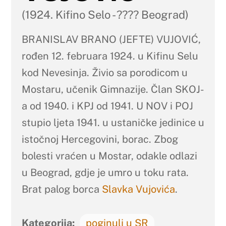
(1924. Kifino Selo - ???? Beograd)
BRANISLAV BRANO (JEFTE) VUJOVIĆ,
rođen 12. februara 1924. u Kifinu Selu
kod Nevesinja. Živio sa porodicom u
Mostaru, učenik Gimnazije. Član SKOJ-
a od 1940. i KPJ od 1941. U NOV i POJ
stupio ljeta 1941. u ustaničke jedinice u
istočnoj Hercegovini, borac. Zbog
bolesti vraćen u Mostar, odakle odlazi
u Beograd, gdje je umro u toku rata.
Brat palog borca
Slavka Vujovića
.
Kategorija:
poginuli u SR