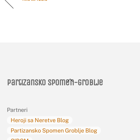
Back
Partizansko spomen-groblje
To
Top
Partneri
Heroji sa Neretve Blog
Partizansko Spomen Groblje Blog