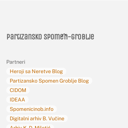
Back
Partizansko spomen-groblje
To
Top
Partneri
Heroji sa Neretve Blog
Partizansko Spomen Groblje Blog
CIDOM
IDEAA
Spomenicinob.info
Digitalni arhiv B. Vučine
Arhiv K. D. Miletić