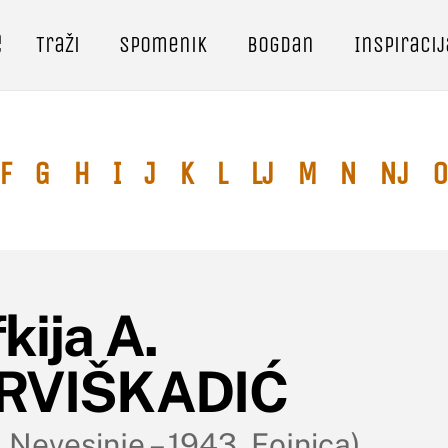
e
Traži
Spomenik
Bogdan
Inspiracij
F
G
H
I
J
K
L
Lj
M
N
Nj
O
kija A.
RVIŠKADIĆ
 Nevesinje – 1943. Fojnica)