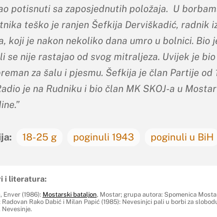
ao potisnuti sa zaposjednutih položaja. U borba
tnika teško je ranjen Šefkija Derviškadić, radnik i
, koji je nakon nekoliko dana umro u bolnici. Bio j
li se nije rastajao od svog mitraljeza. Uvijek je bio
reman za šalu i pjesmu. Šefkija je član Partije od 
Radio je na Rudniku i bio član MK SKOJ-a u Mosta
ine.”
ja:
18-25 g
poginuli 1943
poginuli u BiH
i i literatura:
, Enver (1986):
Mostarski bataljon
, Mostar; grupa autora: Spomenica Mosta
 Radovan Rako Dabić i Milan Papić (1985): Nevesinjci pali u borbi za slobod
 Nevesinje.