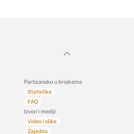
Back
To
Top
Partizansko u brojkama
Statistika
FAQ
Izvori i mediji
Video i slike
Zajedno