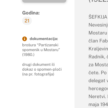
Godina:
ŠEFKIJA 
21
Nevesinj
Mostaru i
dokumentacija:
član Fab
brošura “Partizanski
Kraljevi
spomenik u Mostaru”
(1980.)
Radnik, 
za Mosta
drugi dokument ili
dokaz o spomen-ploči
čete. Po
(na pr. fotografija)
delegat 
hercegov
Neretvi.
maja 194