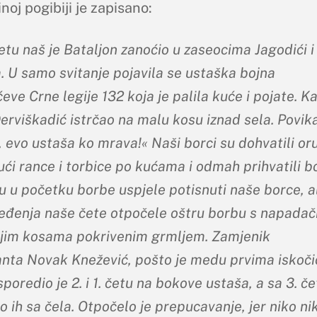
noj pogibiji je zapisano:
tu naš je Bataljon zanoćio u zaseocima Jagodići i
. U samo svitanje pojavila se ustaška bojna
eve Crne legije 132 koja je palila kuće i pojate. Ka
erviškadić istrčao na malu kosu iznad sela. Povika
 evo ustaša ko mrava!« Naši borci su dohvatili or
ući rance i torbice po kućama i odmah prihvatili b
u u početku borbe uspjele potisnuti naše borce, al
eđenja naše čete otpočele oštru borbu s napada
njim kosama pokrivenim grmljem. Zamjenik
ta Novak Knežević, pošto je medu prvima iskočio
poredio je 2. i 1. četu na bokove ustaša, a sa 3. č
 ih sa čela. Otpočelo je prepucavanje, jer niko ni