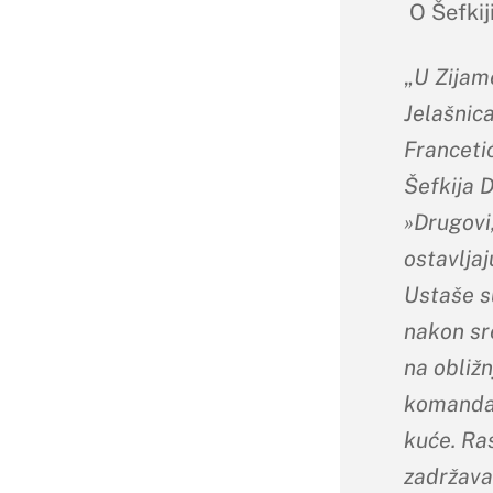
O Šefkiji
„
U Zijame
Jelašnica
Francetić
Šefkija D
»Drugovi,
ostavljaj
Ustaše s
nakon sr
na obliž
komandan
kuće. Ras
zadržavao