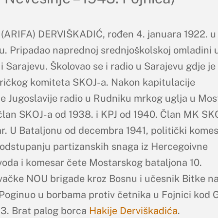
(ARIFA) DERVIŠKADIĆ, rođen 4. januara 1922. u
u. Pripadao naprednoj srednjoškolskoj omladini 
 Sarajevu. Školovao se i radio u Sarajevu gdje je
ričkog komiteta SKOJ-a. Nakon kapitulacije
ne Jugoslavije radio u Rudniku mrkog uglja u Mos
član SKOJ-a od 1938. i KPJ od 1940. Član MK SK
r. U Bataljonu od decembra 1941, politički kome
 odstupanju partizanskih snaga iz Hercegoivne
voda i komesar čete Mostarskog bataljona 10.
ačke NOU brigade kroz Bosnu i učesnik Bitke n
 Poginuo u borbama protiv četnika u Fojnici kod
3. Brat palog borca
Hakije Derviškadića
.