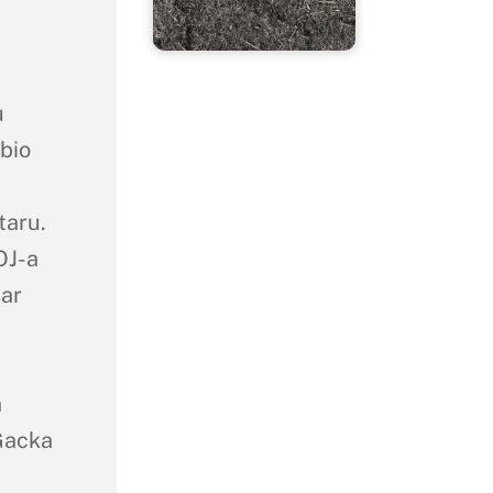
u
 bio
taru.
OJ-a
sar
a
 Gacka