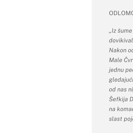
ODLOMCI
„Iz šume
dovikival
Nakon od
Male Čvrs
jednu pe
gledajući
od nas ni
Šefkija D
na komad
slast poj