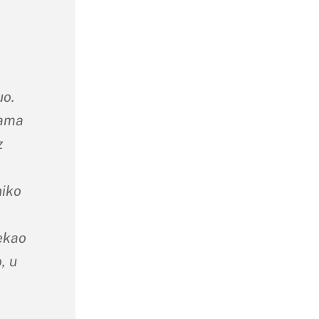
uo.
nama
z
niko
jekao
, u