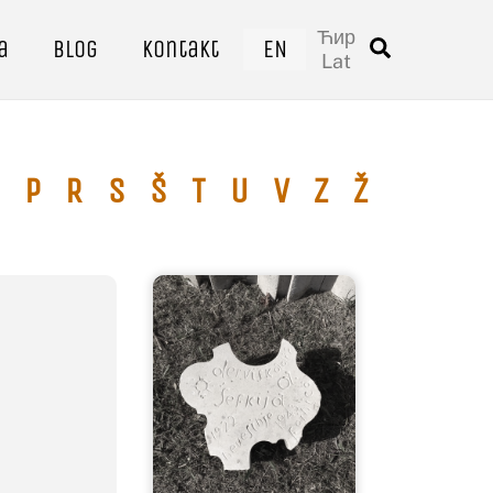
Ћир
a
Blog
Kontakt
EN
Traži
Lat
P
R
S
Š
T
U
V
Z
Ž