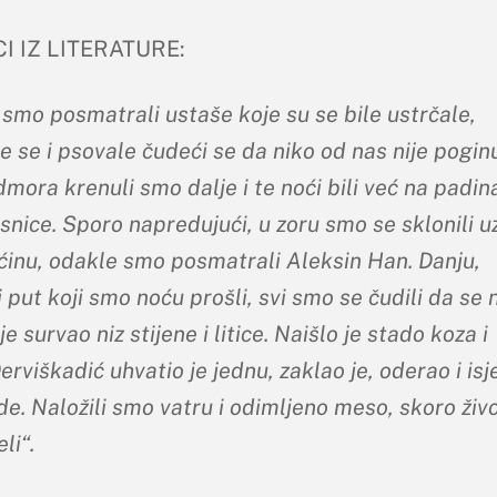
 IZ LITERATURE:
 smo posmatrali ustaše koje su se bile ustrčale,
e se i psovale čudeći se da niko od nas nije pogin
mora krenuli smo dalje i te noći bili već na padi
nice. Sporo napredujući, u zoru smo se sklonili u
ćinu, odakle smo posmatrali Aleksin Han. Danju,
 put koji smo noću prošli, svi smo se čudili da se 
je survao niz stijene i litice. Naišlo je stado koza i
erviškadić uhvatio je jednu, zaklao je, oderao i is
e. Naložili smo vatru i odimljeno meso, skoro živo
eli
“.