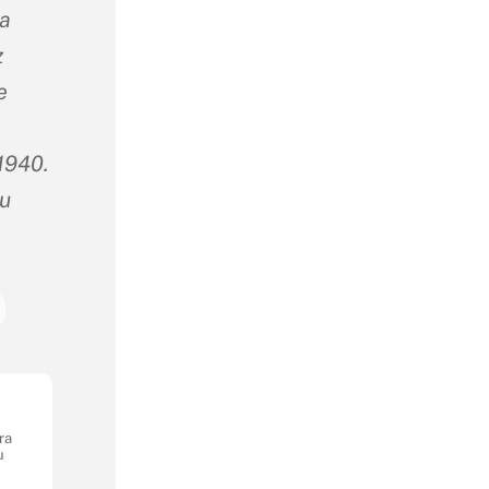
ma
z
e
1940.
ru
ra
u