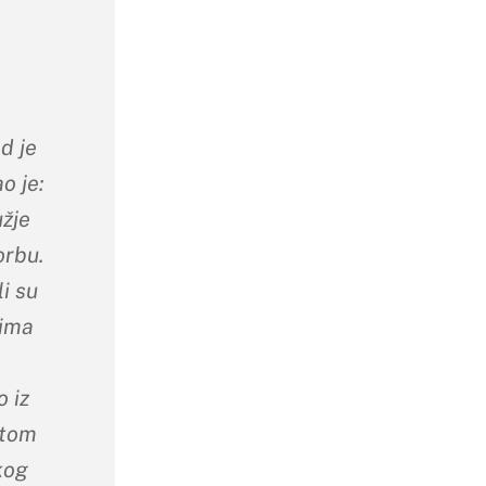
d je
o je:
užje
orbu.
i su
čima
 iz
etom
kog