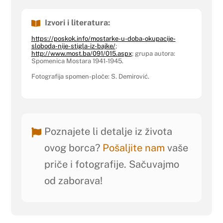
Izvori i literatura:
https://poskok.info/mostarke-u-doba-okupacije-
sloboda-nije-stigla-iz-bajke/
;
http://www.most.ba/091/015.aspx
; grupa autora:
Spomenica Mostara 1941-1945.
Fotografija spomen-ploče: S. Demirović.
Poznajete li detalje iz života
ovog borca?
Pošaljite nam
vaše
priče i fotografije. Sačuvajmo
od zaborava!