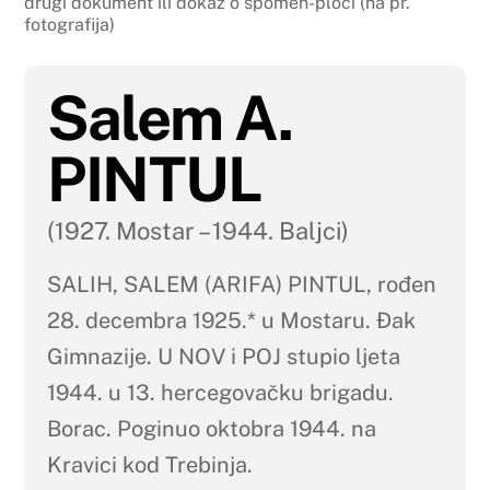
drugi dokument ili dokaz o spomen-ploči (na pr.
fotografija)
Salem A.
PINTUL
(1927. Mostar – 1944. Baljci)
SALIH, SALEM (ARIFA) PINTUL, rođen
28. decembra 1925.* u Mostaru. Đak
Gimnazije. U NOV i POJ stupio ljeta
1944. u 13. hercegovačku brigadu.
Borac. Poginuo oktobra 1944. na
Kravici kod Trebinja.