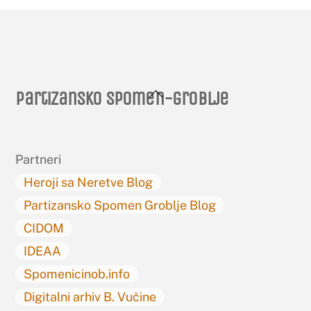
Back
Partizansko spomen-groblje
To
Top
Partneri
Heroji sa Neretve Blog
Partizansko Spomen Groblje Blog
CIDOM
IDEAA
Spomenicinob.info
Digitalni arhiv B. Vučine