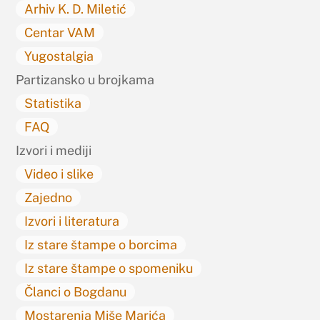
Arhiv K. D. Miletić
Centar VAM
Yugostalgia
Partizansko u brojkama
Statistika
FAQ
Izvori i mediji
Video i slike
Zajedno
Izvori i literatura
Iz stare štampe o borcima
Iz stare štampe o spomeniku
Članci o Bogdanu
Mostarenja Miše Marića