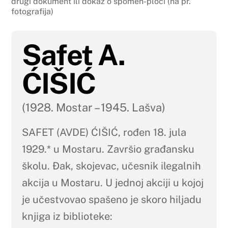
drugi dokument ili dokaz o spomen-ploči (na pr.
fotografija)
Safet A.
ĆIŠIĆ
(1928. Mostar – 1945. Lašva)
SAFET (AVDE) ĆIŠIĆ, rođen 18. jula
1929.* u Mostaru. Završio građansku
školu. Đak, skojevac, učesnik ilegalnih
akcija u Mostaru. U jednoj akciji u kojoj
je učestvovao spašeno je skoro hiljadu
knjiga iz biblioteke: