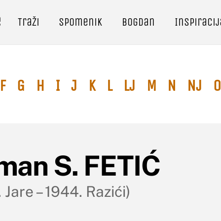
e
Traži
Spomenik
Bogdan
Inspiracij
F
G
H
I
J
K
L
Lj
M
N
Nj
O
man S. FETIĆ
 Jare – 1944. Razići)