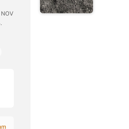
U NOV
.
nam