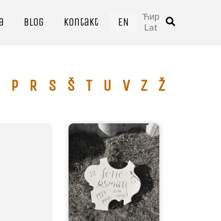
Ћир
a
Blog
Kontakt
EN
Traži
Lat
P
R
S
Š
T
U
V
Z
Ž