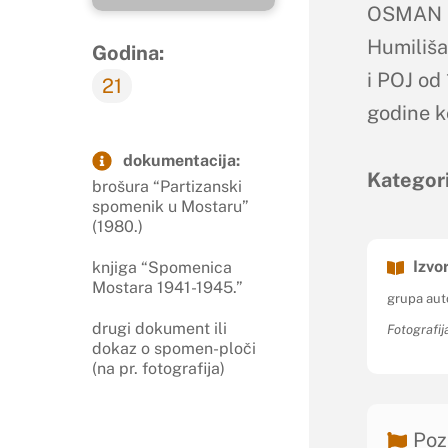
OSMAN (
Humiliša
Godina:
i POJ od
21
godine k
dokumentacija:
Kategori
brošura “Partizanski
spomenik u Mostaru”
(1980.)
Izvor
knjiga “Spomenica
Mostara 1941-1945.”
grupa aut
drugi dokument ili
Fotografi
dokaz o spomen-ploči
(na pr. fotografija)
Poz