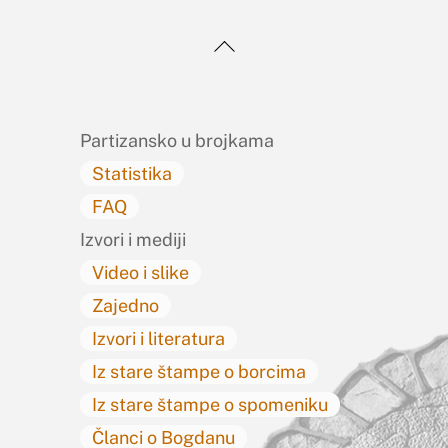
Back
To
Top
Partizansko u brojkama
Statistika
FAQ
Izvori i mediji
Video i slike
Zajedno
Izvori i literatura
Iz stare štampe o borcima
Iz stare štampe o spomeniku
Članci o Bogdanu