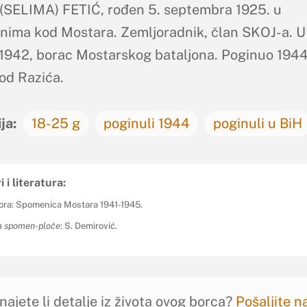
SELIMA) FETIĆ, rođen 5. septembra 1925. u
nima kod Mostara. Zemljoradnik, član SKOJ-a. 
 1942, borac Mostarskog bataljona. Poginuo 1944
od Razića.
ja:
18-25 g
poginuli 1944
poginuli u BiH
i i literatura:
ora: Spomenica Mostara 1941-1945.
ja spomen-ploče
: S. Demirović.
najete li detalje iz života ovog borca?
Pošaljite 