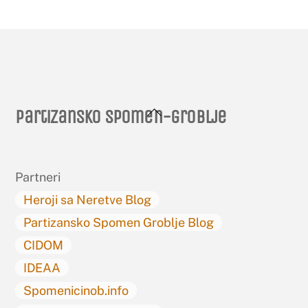
Back
Partizansko spomen-groblje
To
Top
Partneri
Heroji sa Neretve Blog
Partizansko Spomen Groblje Blog
CIDOM
IDEAA
Spomenicinob.info