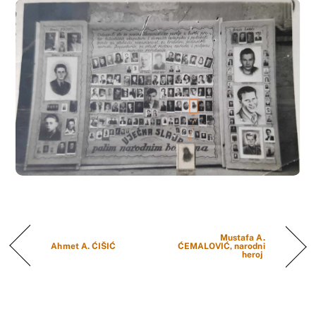
Mustafa A.
Ahmet A. ĆIŠIĆ
ĆEMALOVIĆ, narodni
heroj