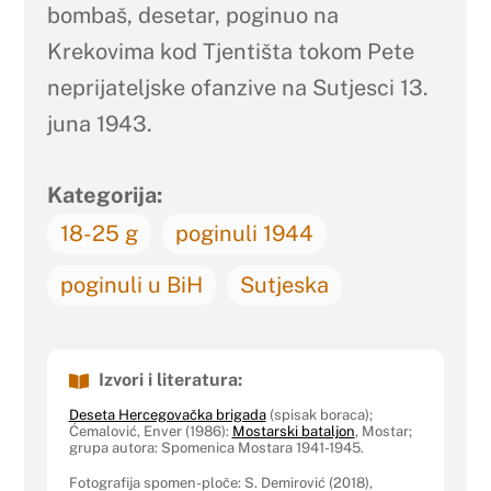
bombaš, desetar, poginuo na
Krekovima kod Tjentišta tokom Pete
neprijateljske ofanzive na Sutjesci 13.
juna 1943.
Kategorija:
18-25 g
poginuli 1944
poginuli u BiH
Sutjeska
Izvori i literatura:
Deseta Hercegovačka brigada
(spisak boraca);
Ćemalović, Enver (1986):
Mostarski bataljon
, Mostar;
grupa autora: Spomenica Mostara 1941-1945.
Fotografija spomen-ploče: S. Demirović (2018),