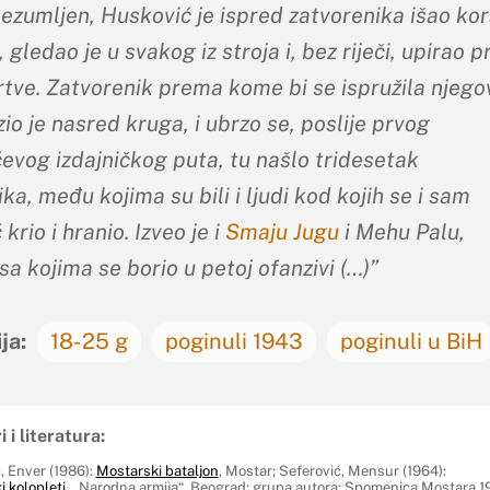
bezumljen, Husković je ispred zatvorenika išao ko
 gledao je u svakog iz stroja i, bez riječi, upirao 
žrtve. Zatvorenik prema kome bi se ispružila njego
zio je nasred kruga, i ubrzo se, poslije prvog
evog izdajničkog puta, tu našlo tridesetak
ka, među kojima su bili i ljudi kod kojih se i sam
krio i hranio. Izveo je i
Smaju Jugu
i Mehu Palu,
a kojima se borio u petoj ofanzivi (…)”
ja:
18-25 g
poginuli 1943
poginuli u BiH
i i literatura:
, Enver (1986):
Mostarski bataljon
, Mostar; Seferović, Mensur (1964):
i kolopleti
, „Narodna armija“, Beograd; grupa autora: Spomenica Mostara 1