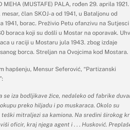
MEHA (MUSTAFE) PALA, rođen 29. aprila 1921.
 mesar, član SKOJ-a od 1941, u Bataljonu od
 1941, borac. Preživio Petu ofanzivu na Sutjesci 
80 boraca koji su došli u Mostar na oporavak. Uh
aca u raciji u Mostaru jula 1943. zbog izdaje
sanog borca. Streljan na Ovojcima kod Mostara.
m hapšenju, Mensur Seferović, “Partizanski
”:
a se iza bodljikave žice, nedaleko od fabrike duva
 okupu preko hiljadu i po muskaraca. Okolo su
i teški mitraljezi sa kamiona. Na sredini širokog k
viši oficir, kraj njega agent i . . . Husković. Preplaš