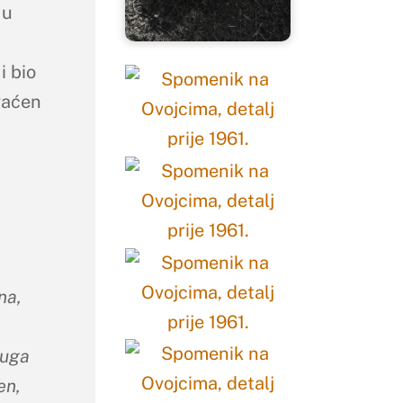
 u
i bio
vaćen
na,
ruga
en,