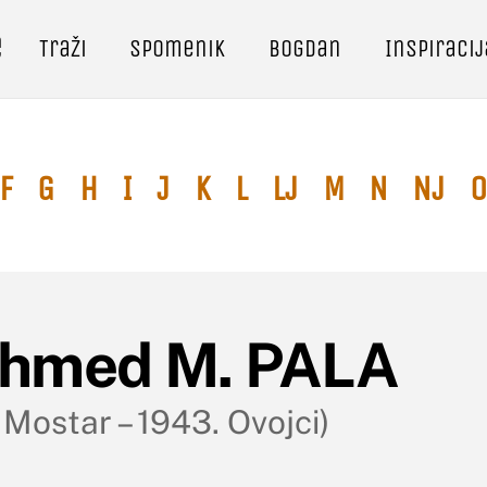
e
Traži
Spomenik
Bogdan
Inspiracij
F
G
H
I
J
K
L
Lj
M
N
Nj
O
hmed M. PALA
 Mostar – 1943. Ovojci)