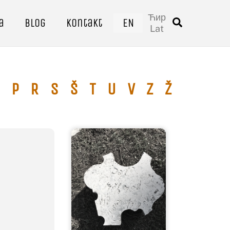
Ћир
a
Blog
Kontakt
EN
Traži
Lat
P
R
S
Š
T
U
V
Z
Ž