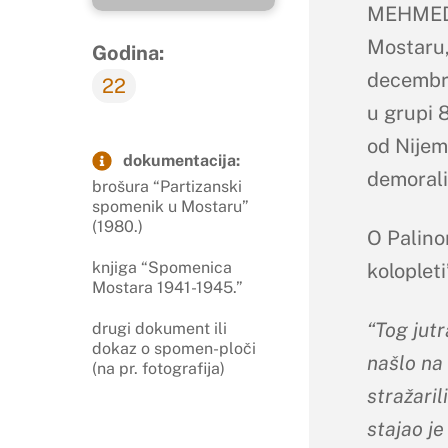
MEHMED 
Mostaru,
Godina:
decembra
22
u grupi 
od Nijem
dokumentacija:
demorali
brošura “Partizanski
spomenik u Mostaru”
(1980.)
O Palino
knjiga “Spomenica
kolopleti
Mostara 1941-1945.”
“Tog jutr
drugi dokument ili
dokaz o spomen-ploči
našlo na
(na pr. fotografija)
stražaril
stajao je 