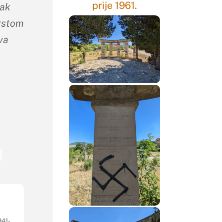
rak
prstom
va
941-