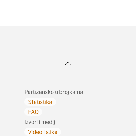
Back
To
Top
Partizansko u brojkama
Statistika
FAQ
Izvori i mediji
Video i slike