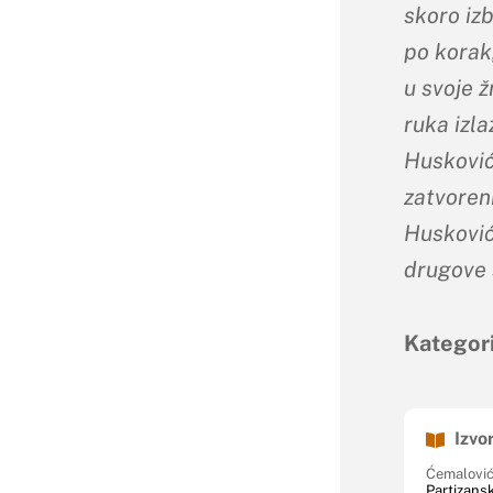
skoro iz
po korak,
u svoje 
ruka izla
Husković
zatvoreni
Husković 
drugove s
Kategori
Izvor
Ćemalović
Partizansk