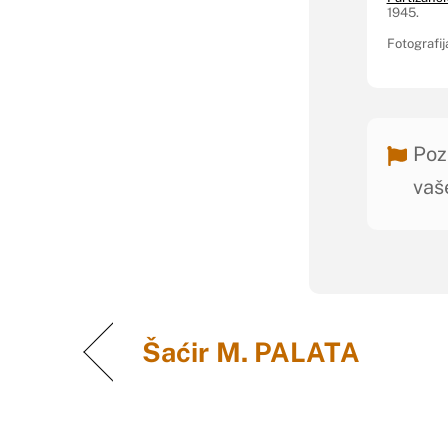
1945.
Fotografij
Poz
vaš
Šaćir M. PALATA