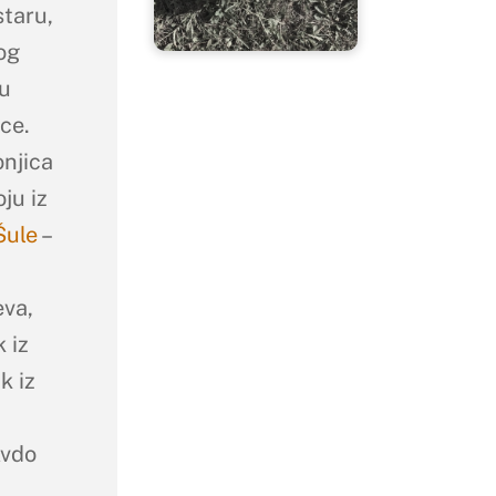
taru,
og
su
ice.
onjica
ju iz
Šule
–
eva,
 iz
k iz
Avdo