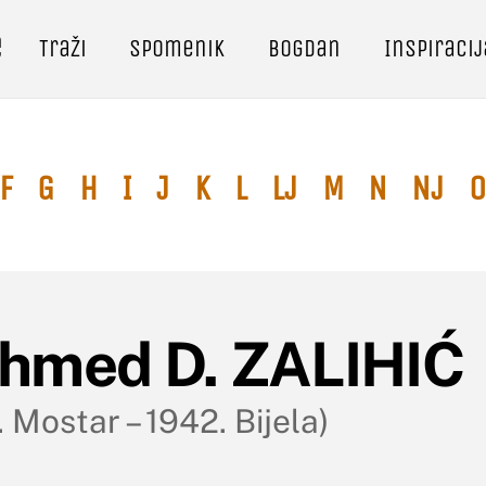
e
Traži
Spomenik
Bogdan
Inspiracij
F
G
H
I
J
K
L
Lj
M
N
Nj
O
hmed D. ZALIHIĆ
 Mostar – 1942. Bijela)