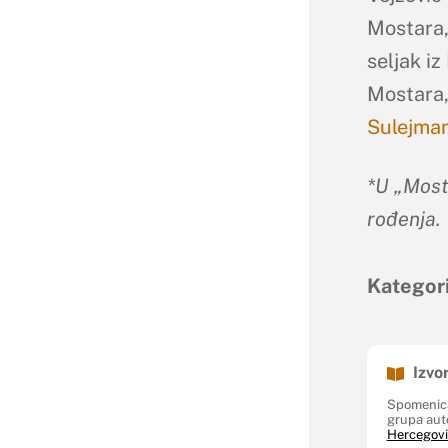
Mostara,
seljak iz
Mostara,
Sulejma
*U „Most
rođenja.
Kategori
Izvor
Spomenica
grupa auto
Hercegovi