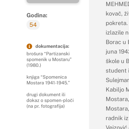
MEHMED 
kovač, ži
Godina:
pokreta. 
54
izlazile 
Borac u 
dokumentacija:
juna 1942
brošura “Partizanski
spomenik u Mostaru”
škole u B
(1980.)
student 
knjiga “Spomenica
Sulejman 
Mostara 1941-1945.”
Kabiljo M
drugi dokument ili
Mostara
dokaz o spomen-ploči
(na pr. fotografija)
Mostara,
radnik i
Vejzović