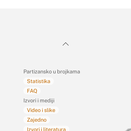
Back
To
Top
Partizansko u brojkama
Statistika
FAQ
Izvori i mediji
Video i slike
Zajedno
Izvori i literatura