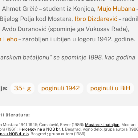
 Ahmet Grčić – student iz Konjica,
Mujo Hubana
 Bijelog Polja kod Mostara,
Ibro Dizdarević
– radni
 Avdo Duranović (spominje ga Vukosav Rade),
n Leho
– zarobljen i ubijen u logoru 1942. godine.
arskom bataljonu“ se spominje 1898. kao godina
ja:
35+ g
poginuli 1942
poginuli u BiH
i i literatura:
 Mostara 1941-1945; Ćemalović, Enver (1986):
Mostarski bataljon
, Mostar;
ra (1961):
Hercegovina u NOB br. 1
, Beograd, Vojno delo; grupa autora (1986
na u NOB 4. dio
, Beograd ; grupa autora (1986)