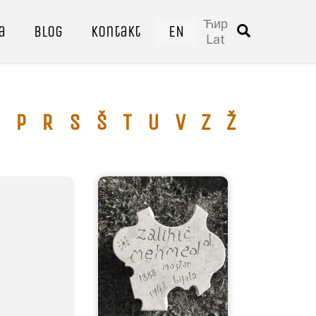
Ћир
a
Blog
Kontakt
EN
Traži
Lat
P
R
S
Š
T
U
V
Z
Ž