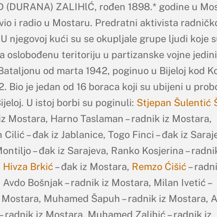
(DURANA) ZALIHlĆ, rođen 1898.* godine u Mos
vio i radio u Mostaru. Predratni aktivista radničk
U njegovoj kući su se okupljale grupe ljudi koje 
na oslobođenu teritoriju u partizanske vojne jedin
Bataljonu od marta 1942, poginuo u Bijeloj kod K
. Bio je jedan od 16 boraca koji su ubijeni u probo
ijeloj. U istoj borbi su poginuli:
Stjepan Šulentić 
iz Mostara, Harno Taslaman – radnik iz Mostara,
Cilić – đak iz Jablanice, Togo Finci – đak iz Saraj
ontiljo – đak iz Sarajeva, Ranko Kosjerina – radnik
,
Hivza Brkić
– đak iz Mostara,
Remzo Ćišić
– radni
 Avdo Bošnjak – radnik iz Mostara, Milan Ivetić –
z Mostara, Muhamed Šapuh – radnik iz Mostara, 
 – radnik iz Mostara, Muhamed Zalihić – radnik iz