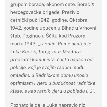
grupom boraca, ekonom čete. Borac X
hercegovačke brigade. Preživio
četnički puč 1942. godine. Oktobra
1942. godine upućen u Bihać u Vrhovni
štab. Poginuo u Šćitu kod Prozora
marta 1943. „
U dolini Rame nestao je
Luka Knežić, fotograf iz Mostara,
predratni komunista, često hapšen od
policije, koji je svojim radom među
omladinu u Radničkom domu unosio
optimizam i vjeru u budućnost radničke
klase, a kao ratnik vjeru u pobjedu (…)“.
Poznato je da je Luka napravio niz