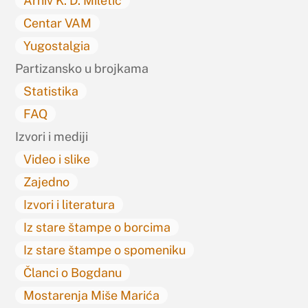
Arhiv K. D. Miletić
Centar VAM
Yugostalgia
Partizansko u brojkama
Statistika
FAQ
Izvori i mediji
Video i slike
Zajedno
Izvori i literatura
Iz stare štampe o borcima
Iz stare štampe o spomeniku
Članci o Bogdanu
Mostarenja Miše Marića