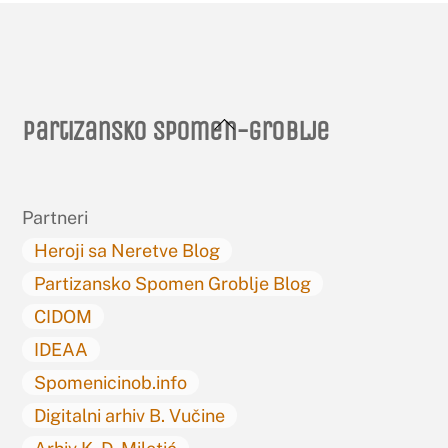
Back
Partizansko spomen-groblje
To
Top
Partneri
Heroji sa Neretve Blog
Partizansko Spomen Groblje Blog
CIDOM
IDEAA
Spomenicinob.info
Digitalni arhiv B. Vučine