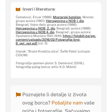
Izvori i literatura:
Ćemalović, Enver (1986):
Mostarski bataljon
, Mostar;
grupa autora (1961):
Hercegovina u NOB 1. dio
,
Beograd, Vojno delo; grupa autora (1986):
Hercegovina u NOB 2. dio
, Beograd; autora (1986):
Hercegovina u NOB 4. dio
, Beograd ; grupa autora:
Spomenica Mostara 1941-1945;
https://fotobih.ba/wp-
content/uploads/2016/02/Fotografija-broj-
6_opt_opt.pdf
(str. 5)
članak: “Braće Knežića ulica”, Šefik Pašić (ustupio
CIDOM)
Fotografija spomen-ploče
: S. Demirović (2018.),
fotografija palog borca: arhiv K.D. Miletić
Poznajete li detalje iz života
ovog borca?
Pošaljite nam
vaše
priče i fotografije. Sačuvajmo