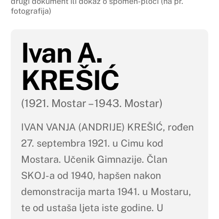
drugi dokument ili dokaz o spomen-ploči (na pr.
fotografija)
Ivan A.
KREŠIĆ
(1921. Mostar – 1943. Mostar)
IVAN VANJA (ANDRIJE) KREŠIĆ, rođen
27. septembra 1921. u Cimu kod
Mostara. Učenik Gimnazije. Član
SKOJ-a od 1940, hapšen nakon
demonstracija marta 1941. u Mostaru,
te od ustaša ljeta iste godine. U