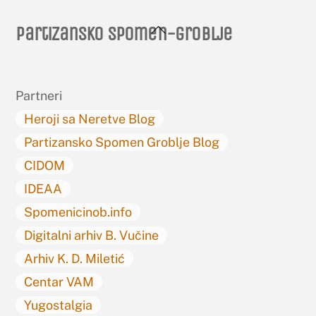
Back
Partizansko spomen-groblje
To
Top
Partneri
Heroji sa Neretve Blog
Partizansko Spomen Groblje Blog
CIDOM
IDEAA
Spomenicinob.info
Digitalni arhiv B. Vučine
Arhiv K. D. Miletić
Centar VAM
Yugostalgia