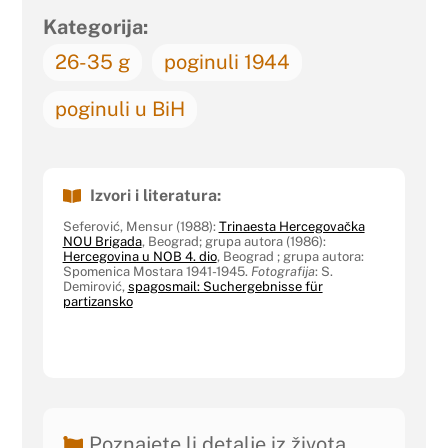
Kategorija:
26-35 g
poginuli 1944
poginuli u BiH
Izvori i literatura:
Seferović, Mensur (1988):
Trinaesta Hercegovačka
NOU Brigada
, Beograd; grupa autora (1986):
Hercegovina u NOB 4. dio
, Beograd ; grupa autora:
Spomenica Mostara 1941-1945.
Fotografija
: S.
Demirović,
spagosmail: Suchergebnisse für
partizansko
Poznajete li detalje iz života