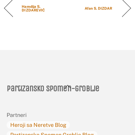
Hamdija S.
Afan S. DIZDAR
DIZDAREVIĆ
Back
Partizansko spomen-groblje
To
Top
Partneri
Heroji sa Neretve Blog
Partizansko Spomen Groblje Blog