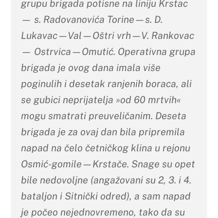
grupu brigada potisne na liniju Krstac
— s. Radovanovića Torine—s. D.
Lukavac—Val—Oštri vrh—V. Rankovac
— Ostrvica—Omutić. Operativna grupa
brigada je ovog dana imala više
poginulih i desetak ranjenih boraca, ali
se gubici neprijatelja »od 60 mrtvih«
mogu smatrati preuveličanim. Deseta
brigada je za ovaj dan bila pripremila
napad na čelo četničkog klina u rejonu
Osmić-gomile—Krstače. Snage su opet
bile nedovoljne (angažovani su 2, 3. i 4.
bataljon i Sitnički odred), a sam napad
je počeo nejednovremeno, tako da su