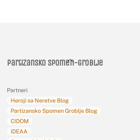
Back
Partizansko spomen-groblje
To
Top
Partneri
Heroji sa Neretve Blog
Partizansko Spomen Groblje Blog
CIDOM
IDEAA