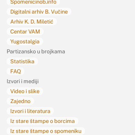
Spomenicinob.info
Digitalni arhiv B. Vučine
Arhiv K. D. Miletić
Centar VAM
Yugostalgia
Partizansko u brojkama
Statistika
FAQ
Izvori i mediji
Video i slike
Zajedno
Izvori i literatura
Iz stare štampe o borcima
Iz stare štampe o spomeniku