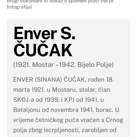
drugi dokument ili dokaz o spomen-ploči (na pr.
fotografija)
Enver S.
ČUČAK
(1921. Mostar – 1942. Bijelo Polje)
ENVER (SINANA) ČUČAK, rođen 18.
marta 1921. u Mostaru, stolar, član
SKOJ-a od 1939. i KPJ od 1941, u
Bataljonu od novembra 1941, borac. U
vrijeme četničkog puča vraćen s Crnog
polja zbog iscrpljenosti, zarobljen od