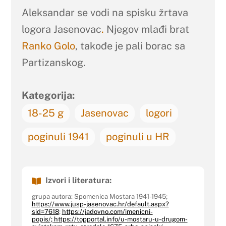
Aleksandar se vodi na spisku žrtava
logora Jasenovac
.
Njegov mlađi brat
Ranko Golo
, takođe je pali borac sa
Partizanskog.
Kategorija:
18-25 g
Jasenovac
logori
poginuli 1941
poginuli u HR
Izvori i literatura:
grupa autora: Spomenica Mostara 1941-1945;
https://www.jusp-jasenovac.hr/default.aspx?
sid=7618
;
https://jadovno.com/imenicni-
popis/;
https://topportal.info/u-mostaru-u-drugom-