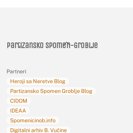
Back
Partizansko spomen-groblje
To
Top
Partneri
Heroji sa Neretve Blog
Partizansko Spomen Groblje Blog
CIDOM
IDEAA
Spomenicinob.info
Digitalni arhiv B. Vučine