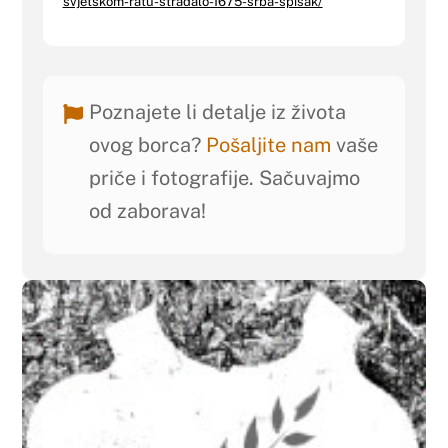
svjetskom-ratu-stradalo-1675-srba-spisak/
Poznajete li detalje iz života
ovog borca?
Pošaljite nam
vaše
priče i fotografije. Sačuvajmo
od zaborava!