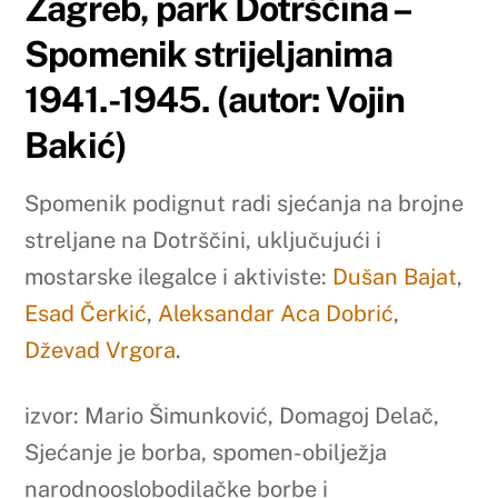
Zagreb, park Dotrščina –
Spomenik strijeljanima
1941.-1945. (autor: Vojin
Bakić)
Spomenik podignut radi sjećanja na brojne
streljane na Dotrščini, uključujući i
mostarske ilegalce i aktiviste:
Dušan Bajat
,
Esad Čerkić
,
Aleksandar Aca Dobrić
,
Dževad Vrgora
.
izvor: Mario Šimunković, Domagoj Delač,
Sjećanje je borba, spomen-obilježja
narodnooslobodilačke borbe i