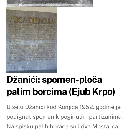
Džanići: spomen-ploča
palim borcima (Ejub Krpo)
U selu Džanići kod Konjica 1952. godine je
podignut spomenik poginulim partizanima.
Na spisku palih boraca su i dva Mostarca: