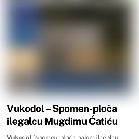
Vukodol – Spomen-ploča
ilegalcu Mugdimu Ćatiću
Vukodol
(spomen-ploča palom ilegalcu