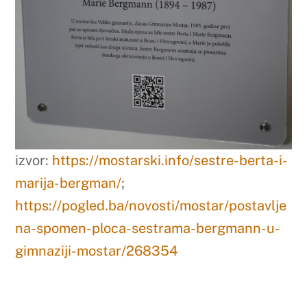
izvor:
https://mostarski.info/sestre-berta-i-
marija-bergman/
;
https://pogled.ba/novosti/mostar/postavlje
na-spomen-ploca-sestrama-bergmann-u-
gimnaziji-mostar/268354