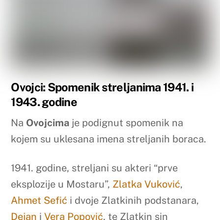
Ovojci: Spomenik streljanima 1941. i
1943. godine
Na
Ovojcima
je podignut spomenik na
kojem su uklesana imena streljanih boraca.
1941. godine, streljani su akteri “prve
eksplozije u Mostaru”,
Zlatka Vuković
,
Ahmet Sefić
i dvoje Zlatkinih podstanara,
Dejan
i
Vera Popović
, te Zlatkin sin