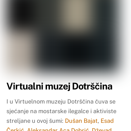
Virtualni muzej Dotrščina
I u Virtuelnom muzeju Dotrščina čuva se
sjećanje na mostarske ilegalce i aktiviste
streljane u ovoj šumi:
Dušan Bajat
,
Esad
Čerkić
,
Aleksandar Aca Dobrić
,
Dževad