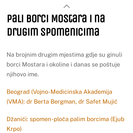
Skip
Back
to
Pali borci Mostara i na
To
content
Top
drugim spomenicima
Na brojnim drugim mjestima gdje su ginuli
borci Mostara i okoline i danas se poštuje
njihovo ime.
Beograd (Vojno-Medicinska Akademija
(VMA): dr Berta Bergman, dr Safet Mujić
Džanići: spomen-ploča palim borcima (Ejub
Krpo)