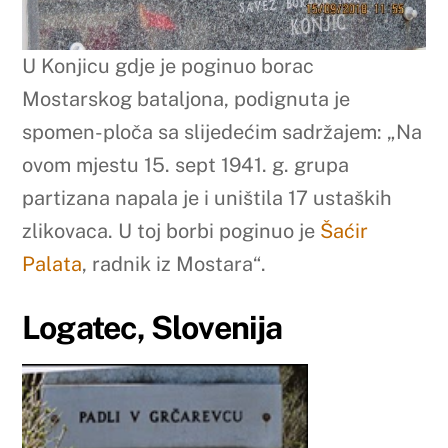
U Konjicu gdje je poginuo borac
Mostarskog bataljona, podignuta je
spomen-ploča sa slijedećim sadržajem: „Na
ovom mjestu 15. sept 1941. g. grupa
partizana napala je i uništila 17 ustaških
zlikovaca. U toj borbi poginuo je
Šaćir
Palata
, radnik iz Mostara“.
Logatec, Slovenija