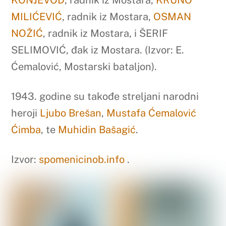
KONJEVOD
, radnik iz Mostara,
KRUNO
MILIĆEVIĆ
, radnik iz Mostara,
OSMAN
NOŽIĆ
, radnik iz Mostara, i ŠERIF
SELIMOVIĆ, đak iz Mostara. (Izvor: E.
Ćemalović, Mostarski bataljon).
1943. godine su takođe streljani narodni
heroji
Ljubo Brešan
,
Mustafa Ćemalović
Ćimba
, te
Muhidin Bašagić
.
Izvor:
spomenicinob.info
.