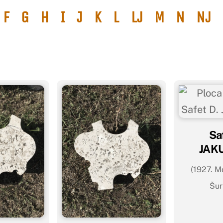
F
G
H
I
J
K
L
Lj
M
N
Nj
Sa
JAK
(1927. M
Šur