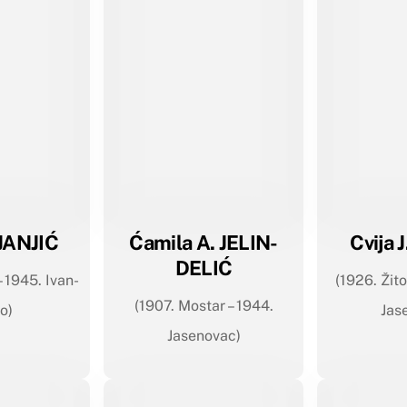
JANJIĆ
Ćamila A. JELIN-
Cvija 
DELIĆ
 1945. Ivan-
(1926. Žito
(1907. Mostar – 1944.
o)
Jas
Jasenovac)