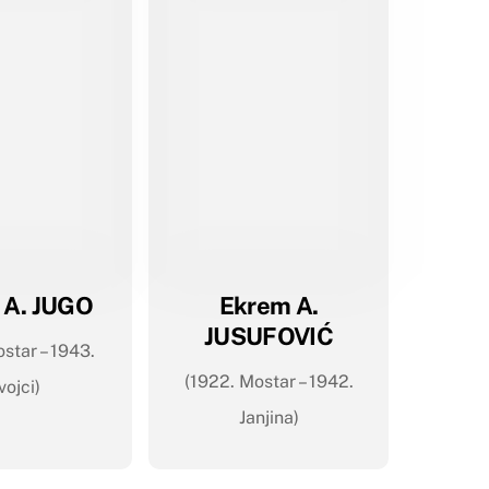
l A. JUGO
Ekrem A.
JUSUFOVIĆ
ostar – 1943.
(1922. Mostar – 1942.
vojci)
Janjina)