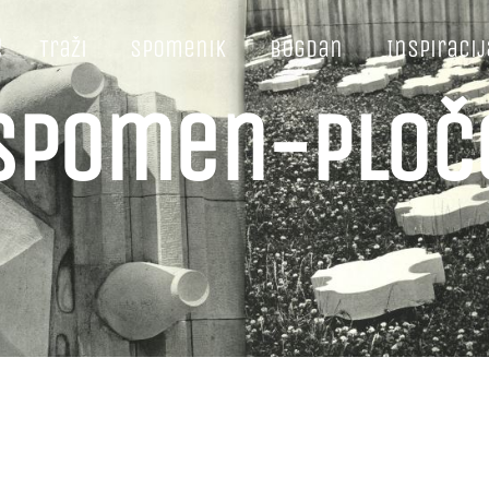
e
Traži
Spomenik
Bogdan
Inspiracij
Spomen-ploč