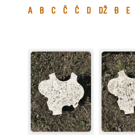
A
B
C
Č
Ć
D
Dž
Đ
E