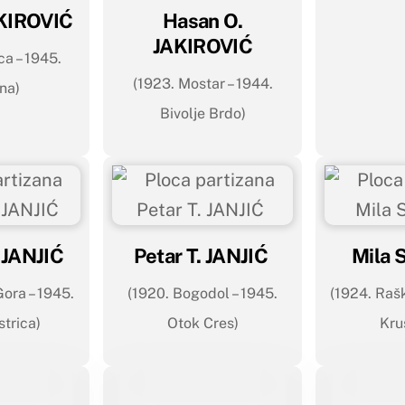
AKIROVIĆ
Hasan O.
JAKIROVIĆ
ca – 1945.
(1923. Mostar – 1944.
na)
Bivolje Brdo)
 JANJIĆ
Petar T. JANJIĆ
Mila 
Gora – 1945.
(1920. Bogodol – 1945.
(1924. Rašk
strica)
Otok Cres)
Kru