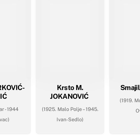
ERKOVIĆ-
Krsto M.
Smaji
IĆ
JOKANOVIĆ
(1919. M
r - 1944
(1925. Malo Polje – 1945.
O
vac)
Ivan-Sedlo)