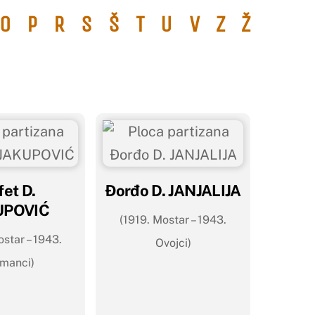
O
P
R
S
Š
T
U
V
Z
Ž
fet D.
Đorđo D. JANJALIJA
UPOVIĆ
(1919. Mostar – 1943.
ostar – 1943.
Ovojci)
manci)