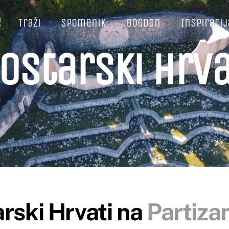
e
Traži
Spomenik
Bogdan
Inspiracij
ostarski Hrva
rski Hrvati na
Partiz