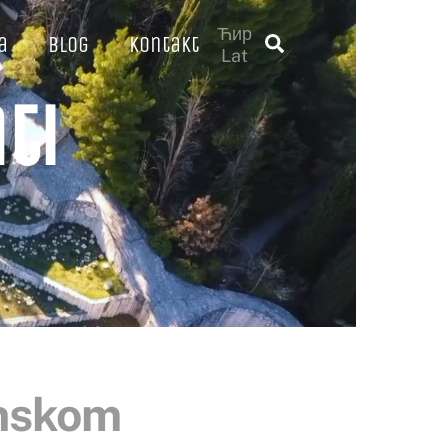
Ћир
a
Blog
Kontakt
Traži
Lat
ti
anskom