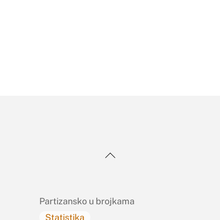
Back
To
Top
Partizansko u brojkama
Statistika