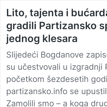
Lito, tajenta i bućar
gradili Partizansko 
jednog klesara
Slijedeći Bogdanove zapis
su učestvovali u izgradnj
početkom šezdesetih godin
partizansko.info se upusti
Zamolili smo – a koga dru