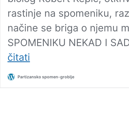
rastinje na spomeniku, raz
načine se briga o njemu m
SPOMENIKU NEKAD I SAD 
Robert
čitati
Kepić:
Biljna
rapsodija
Partizansko spomen-groblje
na
Partizanskom