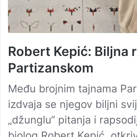
Robert Kepić: Biljna 
Partizanskom
Među brojnim tajnama Par
izdvaja se njegov biljni svi
„džunglu“ pitanja i rapsod
biolog Robert Kepić, otkri