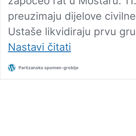
započeo rat u Mostaru. 11.
preuzimaju dijelove civilne
Ustaše likvidiraju prvu gr
Hronologija
Nastavi čitati
ratnog
Mostara:
nepokoreni
Partizansko spomen-groblje
Mostar
u
borbi
za
slobodu